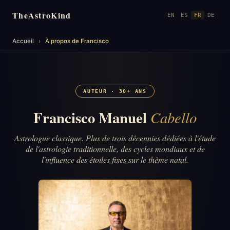
TheAstroKind
EN
ES
FR
DE
Accueil
›
À propos de Francisco
AUTEUR · 30+ ANS
Francisco Manuel
Cabello
Astrologue classique. Plus de trois décennies dédiées à l'étude
de l'astrologie traditionnelle, des cycles mondiaux et de
l'influence des étoiles fixes sur le thème natal.