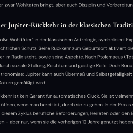
iter zwar Wohltaten bringt, aber auch Disziplin und Vorbereitun
er Jupiter-Rückkehr in der klassischen Tradit
roße Wohltäter“ in der klassischen Astrologie, symbolisiert Ex
echtlichen Schutz. Seine Rückkehr zum Geburtsort aktiviert d
er im Radix steht, sowie seine Aspekte. Nach Ptolemaeus (Tet
urch soziale Stellung, Reichtum und geistige Reife. Doch Bonat
stronomiae: Jupiter kann auch Übermaß und Selbstgefälligkeit
Saturn gemäßigt wird.
kkehr ist kein Garant für automatisches Glück. Sie ist vielmehr 
öffnen, wenn man bereit ist, durch sie zu gehen. In der Praxis 
n diesem Zyklus berufliche Beförderungen, Heiraten oder den 
n – aber nur, wenn sie die vorherigen 12 Jahre genutzt haben