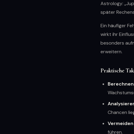
Astrology: „Jupi
später Rechens
Ein häufiger Feh
wirkt ihr Einflu
besonders aufm
erweitern.
Praktische Ta
Berechnen 
Wachstums
Analysiere
Chancen lie
Vermeiden 
führen.