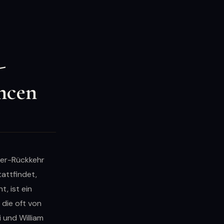
-
ncen
ter-Rückkehr
tattfindet,
, ist ein
die oft von
 und William