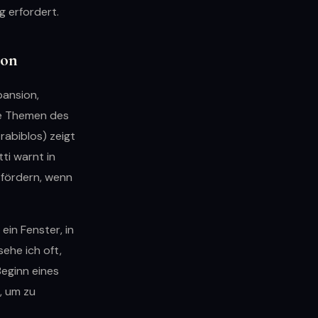
g erfordert.
ion
pansion,
ie Themen des
rabiblos) zeigt
ti warnt in
 fördern, wenn
ein Fenster, in
sehe ich oft,
Beginn eines
, um zu