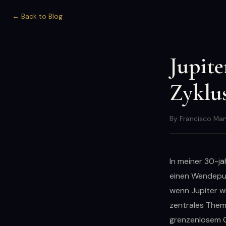
← Back to Blog
Jupite
Zyklu
By Francisco Man
In meiner 30-jä
einen Wendepunk
wenn Jupiter wi
zentrales Them
grenzenlosem Gl