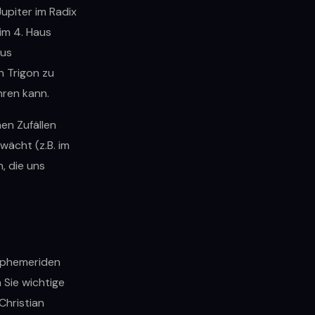
upiter im Radix
im 4. Haus
aus
n Trigon zu
hren kann.
en Zufällen
wächt (z.B. im
, die uns
 Ephemeriden
 Sie wichtige
Christian